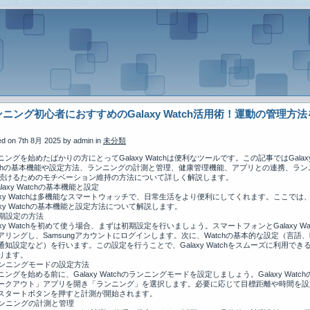
ニング初心者におすすめのGalaxy Watch活用術！運動の管理方
ed on 7th 8月 2025 by admin in
未分類
ニングを始めたばかりの方にとってGalaxy Watchは便利なツールです。この記事ではGalax
tchの基本機能や設定方法、ランニングの計測と管理、健康管理機能、アプリとの連携、ラン
続けるためのモチベーション維持の方法について詳しく解説します。
alaxy Watchの基本機能と設定
laxy Watchは多機能なスマートウォッチで、日常生活をより便利にしてくれます。ここでは
laxy Watchの基本機能と設定方法について解説します。
初期設定の方法
laxy Watchを初めて使う場合、まずは初期設定を行いましょう。スマートフォンとGalaxy Wat
アリングし、Samsungアカウントにログインします。次に、Watchの基本的な設定（言語
通知設定など）を行います。この設定を行うことで、Galaxy Watchをスムーズに利用でき
ります。
ランニングモードの設定方法
ニングを始める前に、Galaxy Watchのランニングモードを設定しましょう。Galaxy Watch
ークアウト」アプリを開き「ランニング」を選択します。必要に応じて目標距離や時間を設
スタートボタンを押すと計測が開始されます。
ランニングの計測と管理