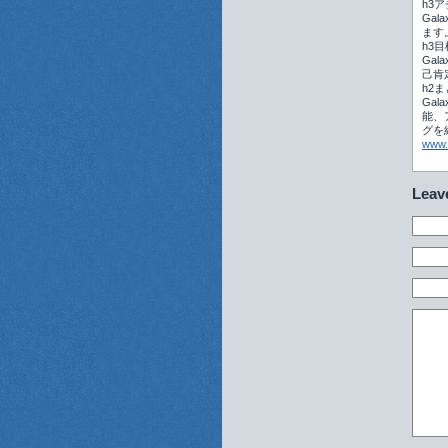
h3
Ga
ます
h3
Ga
己肯
h2
Ga
能、
グを
www.
Leav