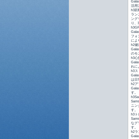
Ga
活用
h3
ラン
ング
り、
h3
Ga
フォ
によ
h2
Ga
のモ
h3
Ga
れに
h3
Ga
は日
h2
Gal
す。
h3S
Sam
ニン
す。
h3
Sa
なグ
す。
h2
Ga