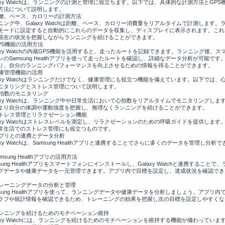
laxy Watchは、ランニングの計測と管理に役立ちます。以下では、具体的な計測方法とGPS
方法について説明します。
距離、ペース、カロリーの計測方法
ニング中、Galaxy Watchは距離、ペース、カロリー消費量をリアルタイムで計測します。
モードに設定すると自動的にこれらのデータを収集し、ディスプレイに表示されます。これ
現在の状況を把握しながらランニングを続けることができます。
GPS機能の活用方法
laxy Watchの内蔵GPS機能を活用すると、走ったルートを記録できます。ランニング後、ス
ンのSamsung Healthアプリを使って走ったルートを確認し、詳細なデータ分析が可能です
り、自分のランニングパフォーマンスを向上させるための情報を得ることができます。
健康管理機能の活用
laxy Watchはランニングだけでなく、健康管理にも役立つ機能を備えています。以下では、
ニタリングとストレス管理について説明します。
心拍数のモニタリング
laxy Watchは、ランニング中や日常生活において心拍数をリアルタイムでモニタリングしま
より自分の体調や運動強度を把握し、無理なくランニングを続けることができます。
ストレス管理とリラクゼーション機能
laxy Watchはストレスレベルを測定し、リラクゼーションのための呼吸ガイドを提供します
常生活でのストレス管理にも役立つものです。
アプリとの連携とデータ分析
axy Watchは、Samsung Healthアプリと連携することでさらに多くのデータを管理し分析で
amsung Healthアプリの活用方法
sung Healthアプリをスマートフォンにインストールし、Galaxy Watchと連携することで、
グデータや健康データを一元管理できます。アプリ内で目標を設定し、達成状況を確認でき
トレーニングデータの分析と管理
msung Healthアプリを使って、ランニングデータや健康データを分析しましょう。アプリ内
ラフや統計情報を確認できるため、トレーニングの効果を把握し次の目標を設定しやすくな
ランニングを続けるためのモチベーション維持
laxy Watchには、ランニングを続けるためのモチベーションを維持する機能が備わっていま