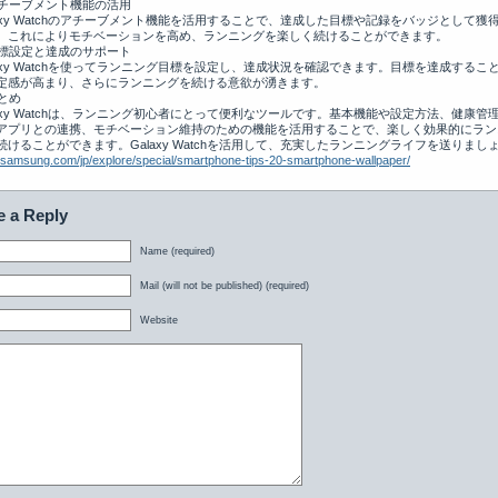
アチーブメント機能の活用
laxy Watchのアチーブメント機能を活用することで、達成した目標や記録をバッジとして獲
。これによりモチベーションを高め、ランニングを楽しく続けることができます。
目標設定と達成のサポート
laxy Watchを使ってランニング目標を設定し、達成状況を確認できます。目標を達成するこ
定感が高まり、さらにランニングを続ける意欲が湧きます。
まとめ
laxy Watchは、ランニング初心者にとって便利なツールです。基本機能や設定方法、健康管
アプリとの連携、モチベーション維持のための機能を活用することで、楽しく効果的にラン
続けることができます。Galaxy Watchを活用して、充実したランニングライフを送りまし
samsung.com/jp/explore/special/smartphone-tips-20-smartphone-wallpaper/
e a Reply
Name (required)
Mail (will not be published) (required)
Website